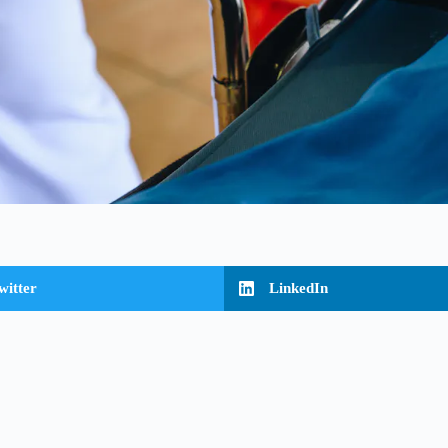
witter
LinkedIn