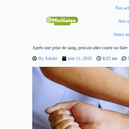
Nos act
Nos o
Venez no
Après une prise de sang, peut-on aller courir ou faire 
By
Admin
juin 11, 2026
8:25 am