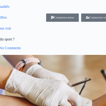
ualités
ffres
Contactez-nous
Connectez-v
us voir
du sport ?
No Comments