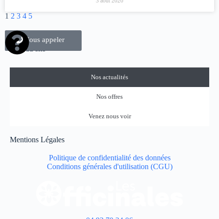
3 août 2026
1
2
3
4
5
Nous contacter
Nous appeler
Plan du site
Nos actualités
Nos offres
Venez nous voir
Mentions Légales
Politique de confidentialité des données
Conditions générales d'utilisation (CGU)