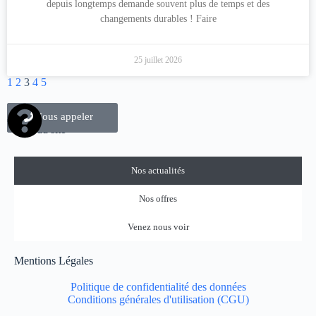
depuis longtemps demande souvent plus de temps et des
changements durables ! Faire
25 juillet 2026
1
2
3
4
5
Nous contacter
Nous appeler
Plan du site
Nos actualités
Nos offres
Venez nous voir
Mentions Légales
Politique de confidentialité des données
Conditions générales d'utilisation (CGU)