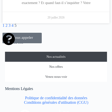
exactement ? Et quand faut-il s’inquiéter ? Votre
20 juillet 2026
1
2
3
4
5
Nous contacter
Nous appeler
Plan du site
Nos actualités
Nos offres
Venez nous voir
Mentions Légales
Politique de confidentialité des données
Conditions générales d'utilisation (CGU)